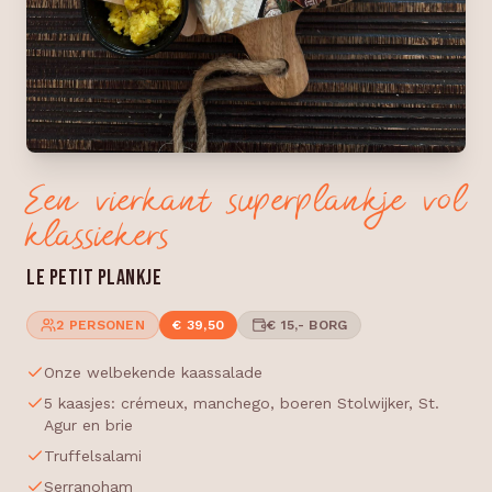
Een vierkant superplankje vol
klassiekers
LE PETIT PLANKJE
2 PERSONEN
€ 39,50
€ 15,- BORG
Onze welbekende kaassalade
5 kaasjes: crémeux, manchego, boeren Stolwijker, St.
Agur en brie
Truffelsalami
Serranoham