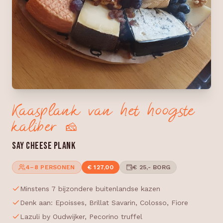
Kaasplank van het hoogste
kaliber 🧀
SAY CHEESE PLANK
4–8 PERSONEN
€ 127,00
€ 25,- BORG
Minstens 7 bijzondere buitenlandse kazen
Denk aan: Epoisses, Brillat Savarin, Colosso, Fiore
Lazuli by Oudwijker, Pecorino truffel