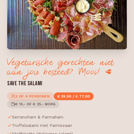
Vegetarische gerechten niet
aan jou besteed? Mooi! 🥩
SAVE THE SALAMI
2 OF 4 PERSONEN
€ 39,50 / € 77,00
€ 15,- OF € 25,- BORG
Serranoham & Parmaham
Truffelsalami met Parmezaan
Stoffelotto (Italiaanse salami)