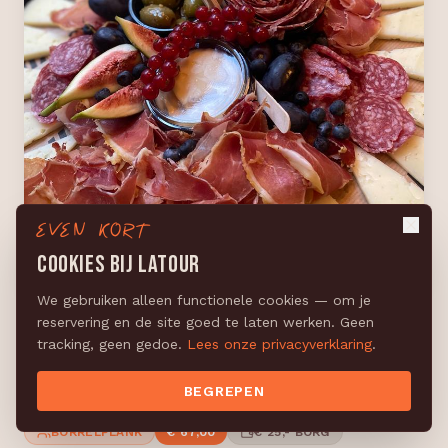
EVEN KORT
COOKIES BIJ LATOUR
We gebruiken alleen functionele cookies — om je
Hééél veel Spaans op één
reservering en de site goed te laten werken. Geen
plank — ¡olé!
tracking, geen gedoe.
Lees onze privacyverklaring
.
ME-GUSTA-MUCHO
BEGREPEN
BORRELPLANK
€ 67,00
€ 25,- BORG