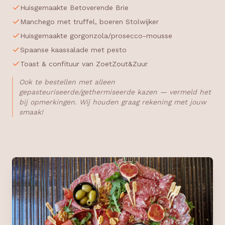
Huisgemaakte Betoverende Brie
Manchego met truffel, boeren Stolwijker
Huisgemaakte gorgonzola/prosecco-mousse
Spaanse kaassalade met pesto
Toast & confituur van ZoetZout&Zuur
Ook te bestellen met alleen
gepasteuriseerde/gethermiseerde kazen — vermeld het
bij opmerkingen. Wij houden graag rekening met jouw
smaak!