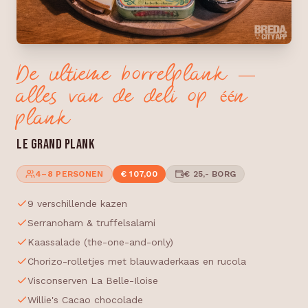
De ultieme borrelplank —
alles van de deli op één
plank
LE GRAND PLANK
4–8 PERSONEN
€ 107,00
€ 25,- BORG
9 verschillende kazen
Serranoham & truffelsalami
Kaassalade (the-one-and-only)
Chorizo-rolletjes met blauwaderkaas en rucola
Visconserven La Belle-Iloise
Willie's Cacao chocolade